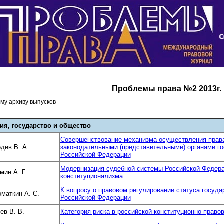
Проблемы права №2 2013г.
ому архиву выпусков
ия, государство и общество
Совершенствование механизма осуществления права
дев В. А.
законодательными (представительными) органами го
Российской Федерации
Модернизация судебной системы Российской Федера
мин А. Г.
конституционализма
К вопросу о правовом регулировании статуса госуд
маткин А. С.
Российской Федерации
ев В. В.
Категория риска в российской конституционно-право