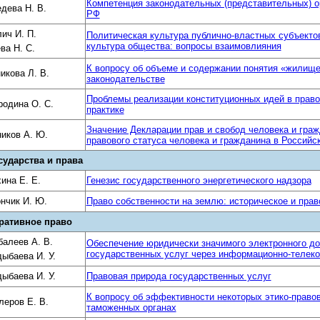
Компетенция законодательных (представительных) о
дева Н. В.
РФ
ич И. П.
Политическая культура публично-властных субъекто
культура общества: вопросы взаимовлияния
ва Н. С.
К вопросу об объеме и содержании понятия «жилище
икова Л. В.
законодательстве
Проблемы реализации конституционных идей в право
одина О. С.
практике
Значение Декларации прав и свобод человека и граж
иков А. Ю.
правового статуса человека и гражданина в Российс
сударства и права
ина Е. Е.
Генезис государственного энергетического надзора
нчик И. Ю.
Право собственности на землю: историческое и пра
ративное право
алеев А. В.
Обеспечение юридически значимого электронного до
государственных услуг через информационно-телек
ыбаева И. У.
ыбаева И. У.
Правовая природа государственных услуг
К вопросу об эффективности некоторых этико-право
еров Е. В.
таможенных органах