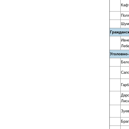
Кафт
Поля
Шум
Гражданс
Ивне
Лебе
Уголовно-
Бело
Сапо
Гарб
Даро
Лиси
Зуев
Браг