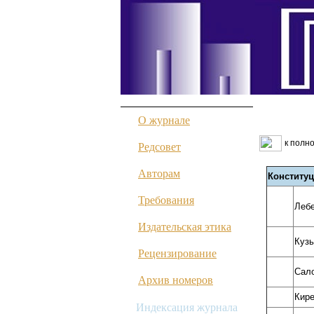
О журнале
к полн
Редсовет
Авторам
Конституц
Требования
Лебе
Издательская этика
Кузь
Рецензирование
Сало
Архив номеров
Кире
Индексация журнала