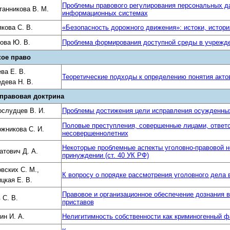
Проблемы правового регулирования персональных д
анникова В. М.
информационных системах
кова С. В.
«Безопасность дорожного движения»: истоки, истори
ова Ю. В.
Проблема формирования доступной среды в учрежде
кое право
ва Е. В.
Теоретические подходы к определению понятия акто
дева Н. В.
правовая доктрина
слудцев В. И.
Проблемы достижения цели исправления осужденных
Половые преступления, совершенные лицами, ответ
жникова С. И.
несовершеннолетних
Некоторые проблемные аспекты уголовно-правовой 
атович Д. А.
принуждении (ст. 40 УК РФ)
вских С. М.,
К вопросу о порядке рассмотрения уголовного дела 
цкая Е. В.
Правовое и организационное обеспечение дознания
 С. В.
приставов
ин И. А.
Нелигитимность собственности как криминогенный ф