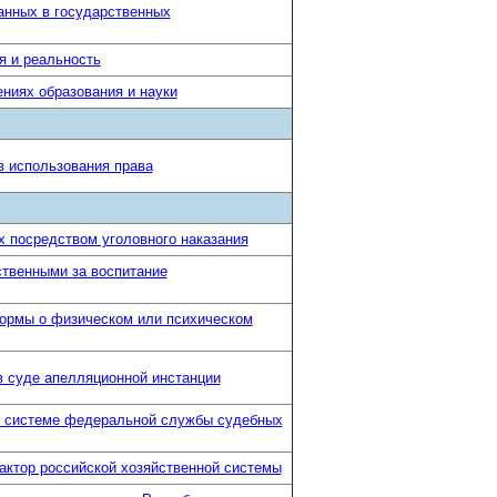
анных в государственных
я и реальность
ниях образования и науки
в использования права
 посредством уголовного наказания
ственными за воспитание
нормы о физическом или психическом
в суде апелляционной инстанции
 в системе федеральной службы судебных
актор российской хозяйственной системы