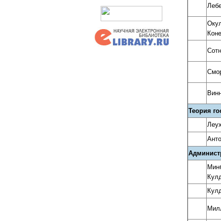
Лебе
Окул
Коне
Сотн
Смор
Винн
Теория го
Леух
Анто
Админист
Минб
Кулд
Кулд
Милл